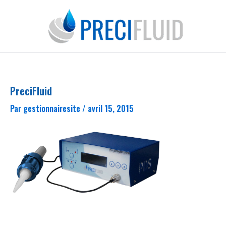
Aller
au
contenu
PreciFluid
Par
gestionnairesite
/
avril 15, 2015