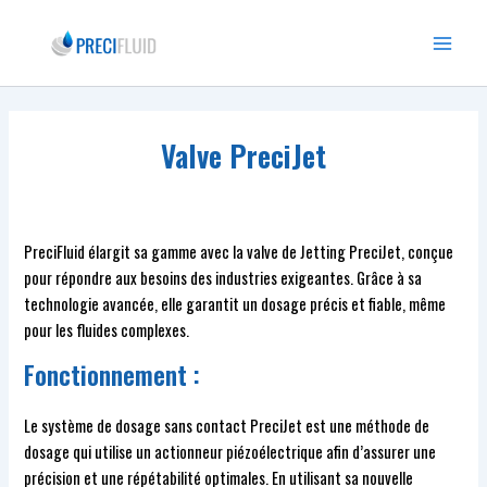
Aller
au
Main
contenu
Menu
Valve PreciJet
PreciFluid élargit sa gamme avec la valve de Jetting PreciJet, conçue
pour répondre aux besoins des industries exigeantes. Grâce à sa
technologie avancée, elle garantit un dosage précis et fiable, même
pour les fluides complexes.
Fonctionnement :
Le système de dosage sans contact PreciJet est une méthode de
dosage qui utilise un actionneur piézoélectrique afin d’assurer une
précision et une répétabilité optimales. En utilisant sa nouvelle