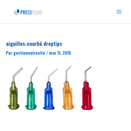
Aller
au
Main
contenu
Menu
aiguilles-courbé droptips
Par
gestionnairesite
/
mai 11, 2015